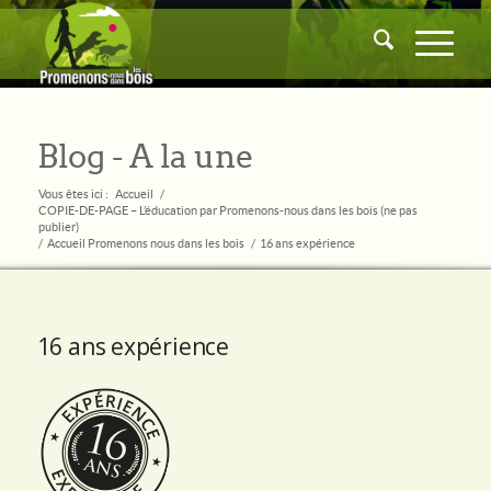
Blog - A la une
Vous êtes ici :
Accueil
/
COPIE-DE-PAGE – L’éducation par Promenons-nous dans les bois (ne pas
publier)
/
Accueil Promenons nous dans les bois
/
16 ans expérience
16 ans expérience