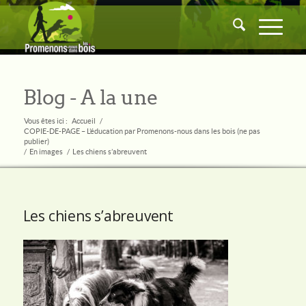
Blog - A la une
Vous êtes ici :
Accueil
/
COPIE-DE-PAGE – L’éducation par Promenons-nous dans les bois (ne pas
publier)
/
En images
/
Les chiens s’abreuvent
Les chiens s’abreuvent